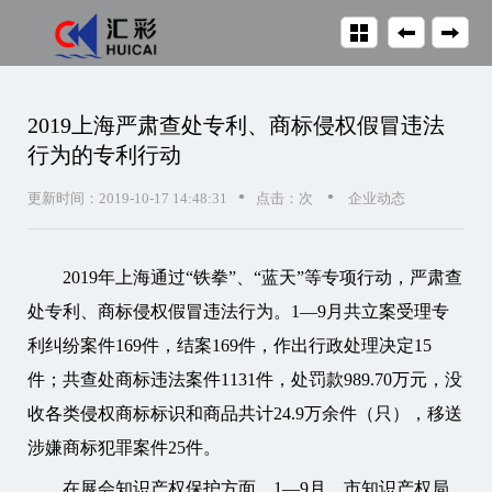
2019上海严肃查处专利、商标侵权假冒违法
行为的专利行动
•
•
更新时间：2019-10-17 14:48:31
点击：
次
企业动态
2019年上海通过“铁拳”、“蓝天”等专项行动，严肃查
处
专利
、
商标侵权
假冒违法行为。1—9月共立案受理
专
利
纠纷案件169件，结案169件，作出行政处理决定15
件；共查处
商标
违法案件1131件，处罚款989.70万元，没
收各类
侵权商标
标识和商品共计24.9万余件（只），移送
涉嫌
商标
犯罪案件25件。
在展会
知识产权
保护方面，1—9月，市
知识产权
局